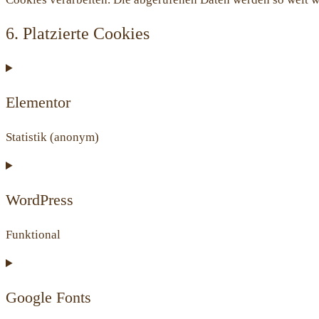
6. Platzierte Cookies
Elementor
Statistik (anonym)
Consent
to
service
WordPress
elementor
Funktional
Consent
to
service
Google Fonts
wordpress