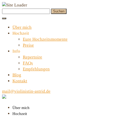
Skip
Suchen
to
nach:
content
Über mich
Hochzeit
Eure Hochzeitsmomente
Preise
Info
Repertoire
FAQs
Empfehlungen
Blog
Kontakt
mail@violinistin-astrid.de
Über mich
Hochzeit