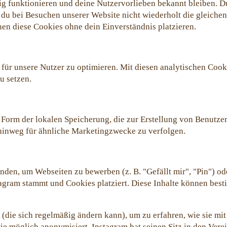
htig funktionieren und deine Nutzervorlieben bekannt bleiben. D
 du bei Besuchen unserer Website nicht wiederholt die gleiche
en diese Cookies ohne dein Einverständnis platzieren.
ür unsere Nutzer zu optimieren. Mit diesen analytischen Cooki
u setzen.
e Form der lokalen Speicherung, die zur Erstellung von Benut
 hinweg für ähnliche Marketingzwecke zu verfolgen.
den, um Webseiten zu bewerben (z. B. "Gefällt mir", "Pin") ode
nstagram stammt und Cookies platziert. Diese Inhalte können be
 (die sich regelmäßig ändern kann), um zu erfahren, wie sie mit
e möglich anonymisiert. Instagram hat seinen Sitz in den Verei