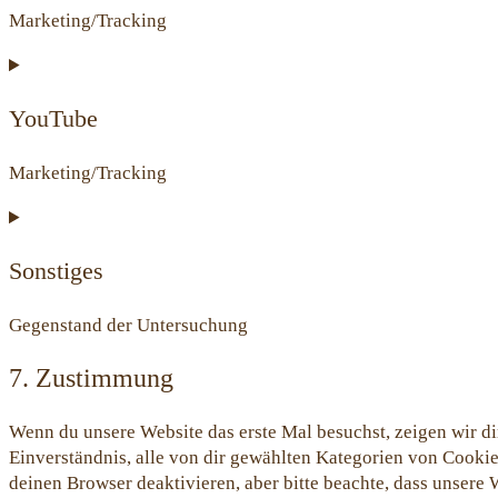
Marketing/Tracking
Consent
to
service
YouTube
google-
fonts
Marketing/Tracking
Consent
to
service
Sonstiges
youtube
Gegenstand der Untersuchung
Consent
7. Zustimmung
to
service
Wenn du unsere Website das erste Mal besuchst, zeigen wir dir
sonstiges
Einverständnis, alle von dir gewählten Kategorien von Cook
deinen Browser deaktivieren, aber bitte beachte, dass unsere 