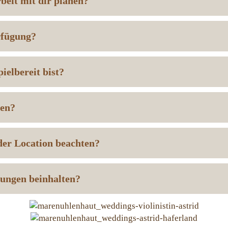
beit mit dir planen?
rfügung?
ielbereit bist?
nen?
der Location beachten?
tungen beinhalten?