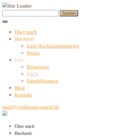
Skip
Suchen
to
nach:
content
Über mich
Hochzeit
Eure Hochzeitsmomente
Preise
Info
Repertoire
FAQs
Empfehlungen
Blog
Kontakt
mail@violinistin-astrid.de
Über mich
Hochzeit