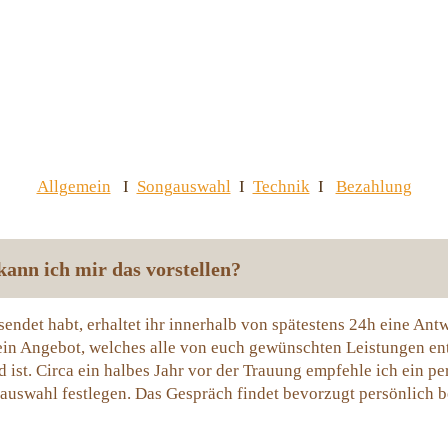
Allgemein
I
Songauswahl
I
Technik
I
Bezahlung
ann ich mir das vorstellen?
ndet habt, erhaltet ihr innerhalb von spätestens 24h eine Antwo
 ein Angebot, welches alle von euch gewünschten Leistungen ent
 ist. Circa ein halbes Jahr vor der Trauung empfehle ich ein p
uswahl festlegen. Das Gespräch findet bevorzugt persönlich bei